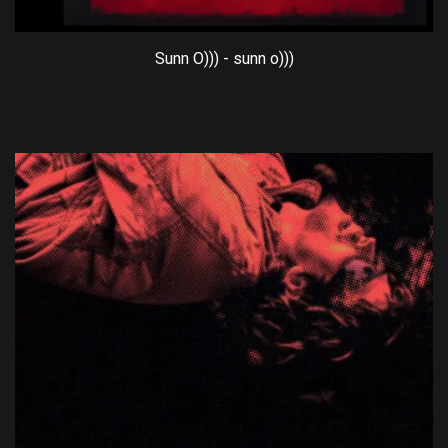
Sunn O))) - sunn o)))