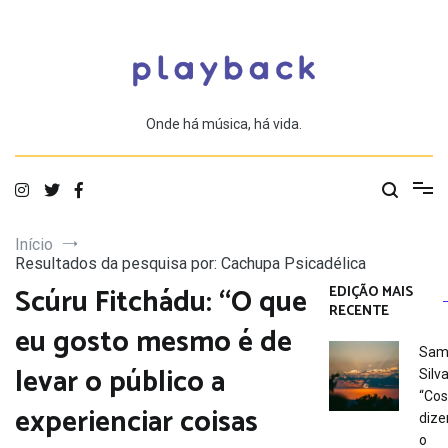
Saltar
para
o
conteúdo
Onde há música, há vida.
Início
Resultados da pesquisa por: Cachupa Psicadélica
Scúru Fitchádu: “O que
EDIÇÃO MAIS
RECENTE
eu gosto mesmo é de
Sam
levar o público a
Silva
“Co
experienciar coisas
dize
o