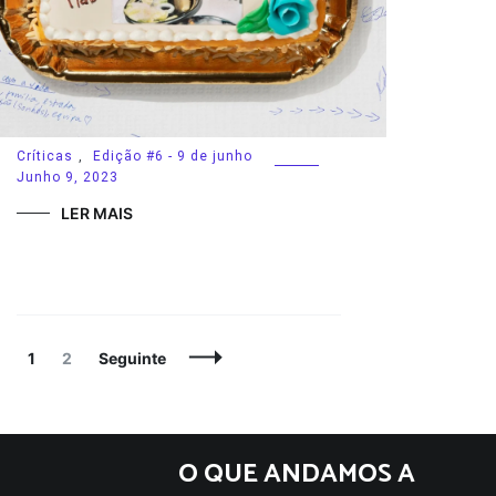
Críticas
,
Edição #6 - 9 de junho
Junho 9, 2023
LER MAIS
Navegação
Página
Página
1
2
Seguinte
de
artigos
O QUE ANDAMOS A