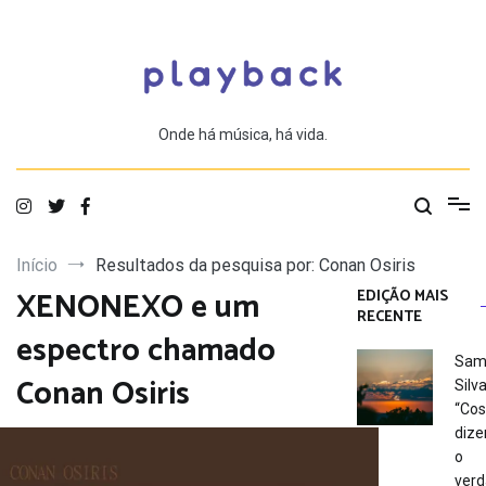
Saltar
para
o
conteúdo
Onde há música, há vida.
Início
Resultados da pesquisa por: Conan Osiris
XENONEXO e um
EDIÇÃO MAIS
RECENTE
espectro chamado
Sam
Conan Osiris
Silva
“Co
dize
o
verd