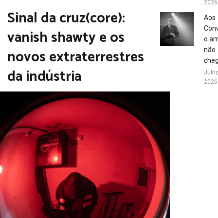
2026
Sinal da cruz(core):
Aos
Conv
vanish shawty e os
o a
novos extraterrestres
não
che
da indústria
Julho
2026