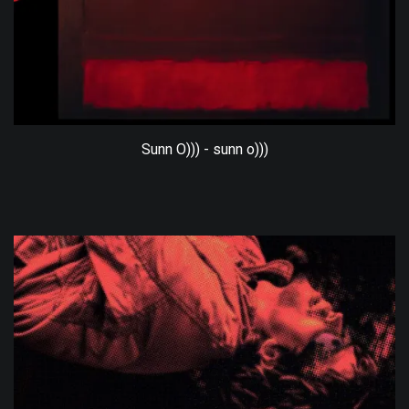
Sunn O))) - sunn o)))