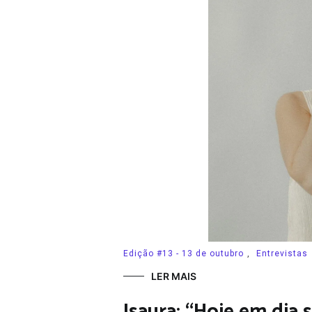
Edição #13 - 13 de outubro
,
Entrevistas
LER MAIS
Isaura: “Hoje em dia