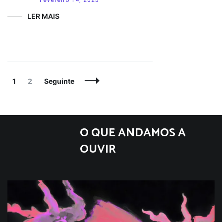
LER MAIS
Navegação
Página
Página
1
2
Seguinte
de
artigos
O QUE ANDAMOS A
OUVIR