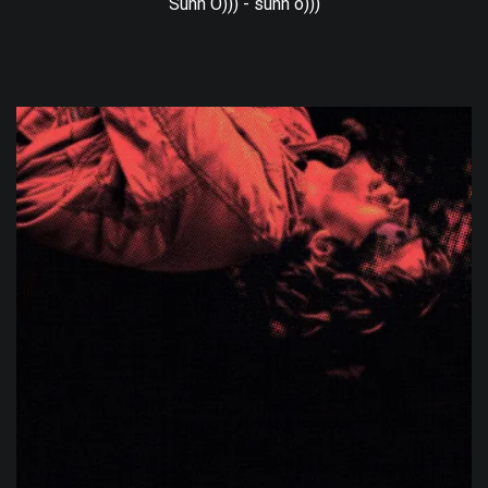
Sunn O))) - sunn o)))