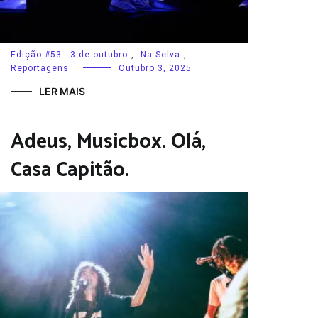
Edição #53 - 3 de outubro
,
Na Selva
,
Reportagens
Outubro 3, 2025
LER MAIS
Adeus, Musicbox. Olá,
Casa Capitão.