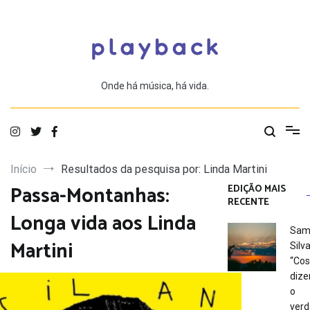
Saltar
para
o
conteúdo
Onde há música, há vida.
Início
Resultados da pesquisa por: Linda Martini
Passa-Montanhas:
EDIÇÃO MAIS
RECENTE
Longa vida aos Linda
Sam
Martini
Silva
“Co
dize
o
verd