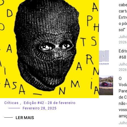
cabe
cart
Extr
o pô
sol”
Julho
2026
Edito
#68
Julho
2026
O
Vod
Par
de C
Críticas
,
Edição #42 - 28 de fevereiro
não 
Fevereiro 28, 2025
vos
amig
LER MAIS
Julho