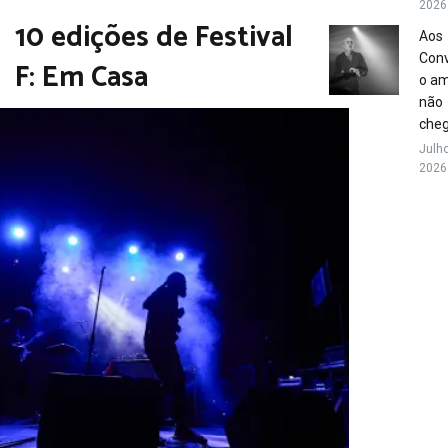
2026
10 edições de Festival
Aos
Conv
F: Em Casa
o a
não
che
Julho
2026