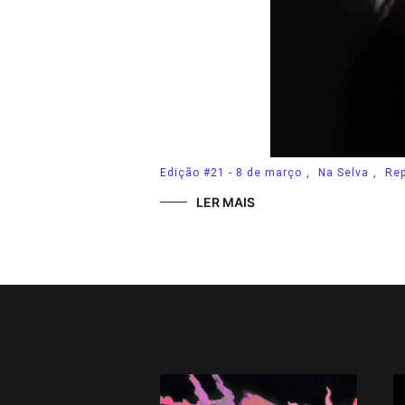
Edição #21 - 8 de março
,
Na Selva
,
Re
LER MAIS