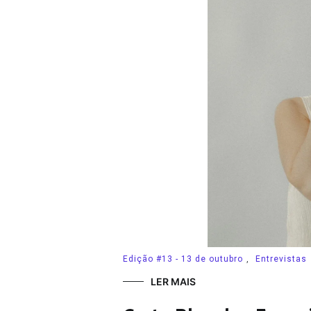
Edição #13 - 13 de outubro
,
Entrevistas
LER MAIS