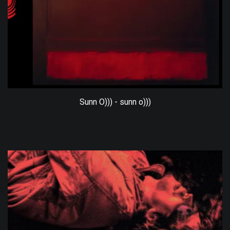
Sunn O))) - sunn o)))