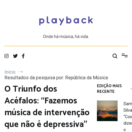
Saltar
para
o
conteúdo
Onde há música, há vida.
Início
Resultados da pesquisa por: República da Música
O Triunfo dos
EDIÇÃO MAIS
RECENTE
Acéfalos: “Fazemos
Sam
música de intervenção
Silva
“Co
que não é depressiva”
dize
o