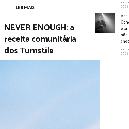
Julho
LER MAIS
2026
Aos
Conv
NEVER ENOUGH: a
o a
receita comunitária
não
che
dos Turnstile
Julho
2026