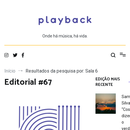
Saltar
para
o
conteúdo
Onde há música, há vida.
Início
Resultados da pesquisa por: Sala 6
Editorial #67
EDIÇÃO MAIS
RECENTE
Sam
Silva
“Co
dize
o
verd