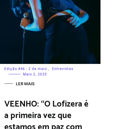
Edição #46 - 2 de maio
,
Entrevistas
Maio 2, 2025
LER MAIS
VEENHO: “O Lofizera é
a primeira vez que
estamos em paz com