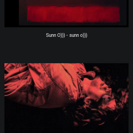
Sunn O))) - sunn o)))