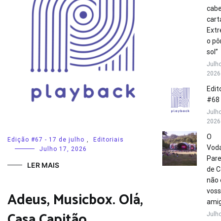
cabe
cart
Extr
o pô
sol”
Julho
2026
Edito
#68
Julho
2026
O
Edição #67 - 17 de julho
,
Editoriais
Vod
Julho 17, 2026
Par
LER MAIS
de C
não 
vos
Adeus, Musicbox. Olá,
amig
Casa Capitão.
Julho