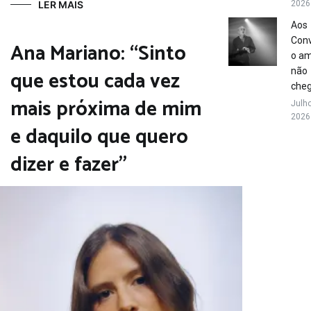
LER MAIS
2026
Aos
Conv
Ana Mariano: “Sinto
o a
que estou cada vez
não
che
mais próxima de mim
Julho
2026
e daquilo que quero
dizer e fazer”