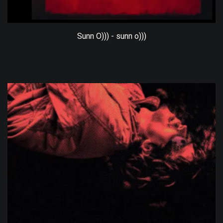
Sunn O))) - sunn o)))