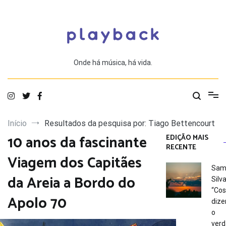
Saltar
para
o
conteúdo
Onde há música, há vida.
Início
Resultados da pesquisa por: Tiago Bettencourt
10 anos da fascinante
EDIÇÃO MAIS
RECENTE
Viagem dos Capitães
Sam
da Areia a Bordo do
Silva
“Co
Apolo 70
dize
o
verd