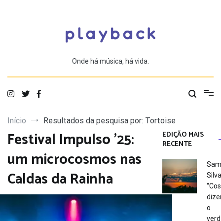
Saltar
para
o
conteúdo
Onde há música, há vida.
Início
Resultados da pesquisa por: Tortoise
Festival Impulso ’25:
EDIÇÃO MAIS
RECENTE
um microcosmos nas
Sam
Caldas da Rainha
Silva
“Co
dize
o
verd