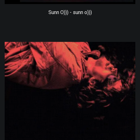
Sunn O))) - sunn o)))