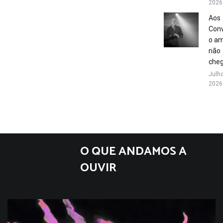
2026
Aos
Conv
o a
não
che
Julho
2026
O QUE ANDAMOS A
OUVIR