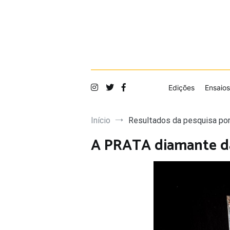
Saltar
para
o
conteúdo
Edições
Ensaios
Início
Resultados da pesquisa po
A PRATA diamante 