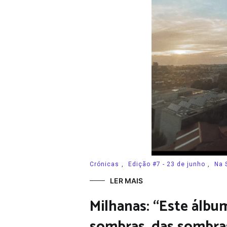
Crónicas
,
Edição #7 - 23 de junho
,
Na 
LER MAIS
Milhanas: “Este álbu
sombras, das sombra