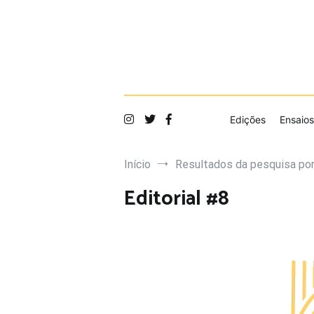
Saltar
para
o
conteúdo
Edições
Ensaios
Início
Resultados da pesquisa por:
Editorial #8