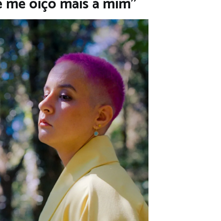
 me oiço mais a mim”