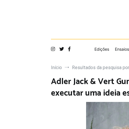
Saltar
para
o
conteúdo
Edições
Ensaios
Início
Resultados da pesquisa por
Adler Jack & Vert Gu
executar uma ideia es