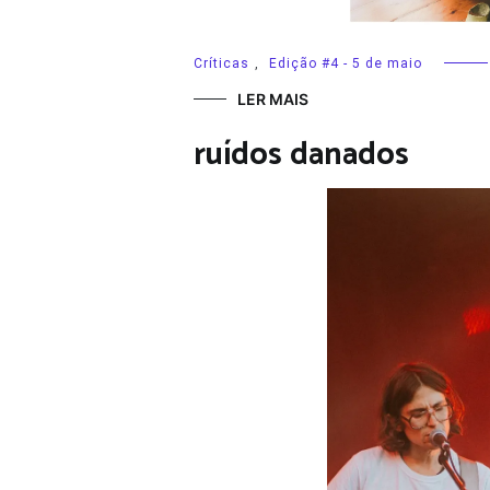
Críticas
,
Edição #4 - 5 de maio
LER MAIS
ruídos danados