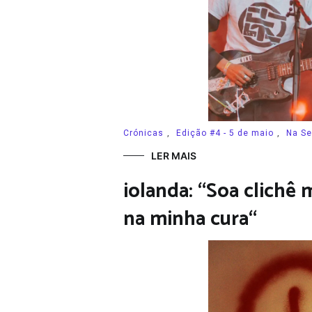
Crónicas
,
Edição #4 - 5 de maio
,
Na Se
LER MAIS
iolanda: “Soa clichê
na minha cura“