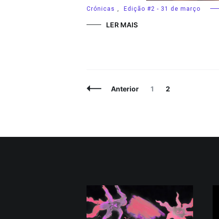
Crónicas
,
Edição #2 - 31 de março
LER MAIS
Navegação
Página
Página
Anterior
1
2
de
artigos