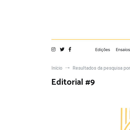
Saltar
para
o
conteúdo
Edições
Ensaios
Início
Resultados da pesquisa por
Editorial #9