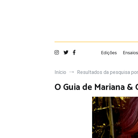
Saltar
para
o
conteúdo
Edições
Ensaios
Início
Resultados da pesquisa por:
O Guia de Mariana &