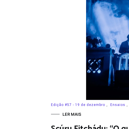
Edição #57 - 19 de dezembro
,
Ensaios
,
LER MAIS
Scúru Fitchádu: “O q