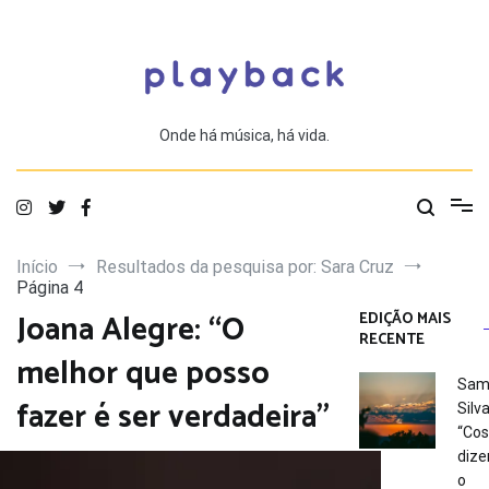
Saltar
para
o
conteúdo
Onde há música, há vida.
Início
Resultados da pesquisa por: Sara Cruz
Página 4
Joana Alegre: “O
EDIÇÃO MAIS
RECENTE
melhor que posso
Sam
fazer é ser verdadeira”
Silva
“Co
dize
o