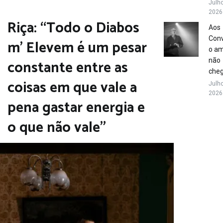
Julho
2026
Riça: “Todo o Diabos
Aos
Conv
m’ Elevem é um pesar
o a
constante entre as
não
che
coisas em que vale a
Julho
2026
pena gastar energia e
o que não vale”