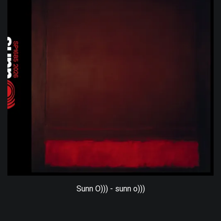
Sunn O))) - sunn o)))