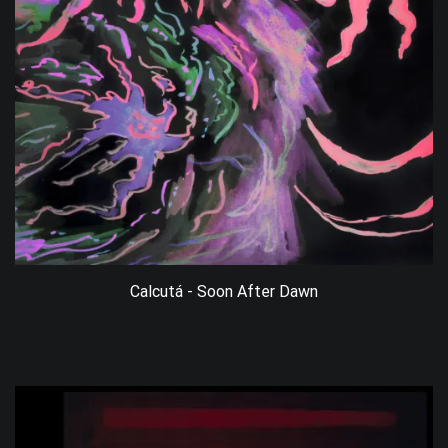
Calcutá - Soon After Dawn