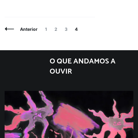
Navegação
Página
Página
Página
Página
Anterior
1
2
3
4
de
artigos
O QUE ANDAMOS A
OUVIR