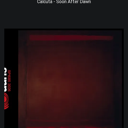
Calcutá - Soon After Dawn