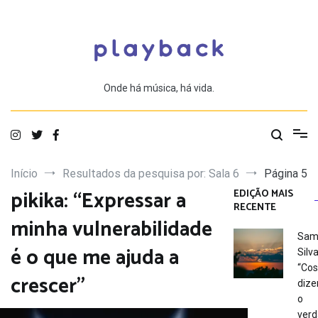
Saltar
para
o
conteúdo
Onde há música, há vida.
Início
Resultados da pesquisa por: Sala 6
Página 5
pikika: “Expressar a
EDIÇÃO MAIS
RECENTE
minha vulnerabilidade
Sam
é o que me ajuda a
Silva
“Co
crescer”
dize
o
verd