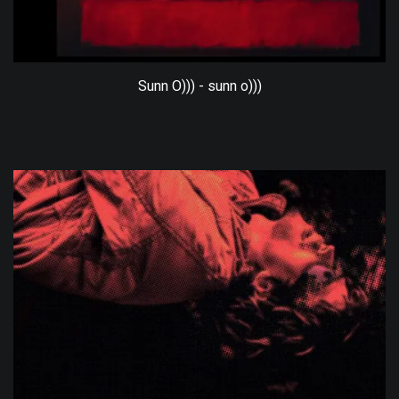
Sunn O))) - sunn o)))