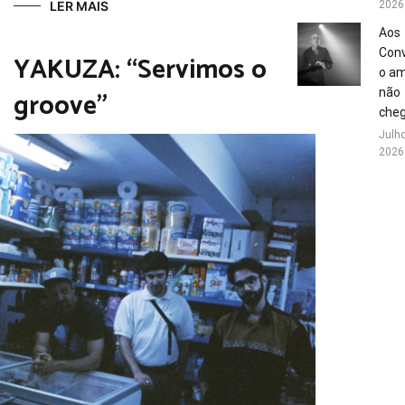
LER MAIS
2026
Aos
Conv
YAKUZA: “Servimos o
o a
groove”
não
che
Julho
2026