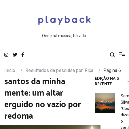
Saltar
para
o
conteúdo
Onde há música, há vida.
Início
Resultados da pesquisa por: Riça
Página 6
santos da minha
EDIÇÃO MAIS
RECENTE
mente: um altar
Sam
erguido no vazio por
Silva
“Co
redoma
dize
o
verd