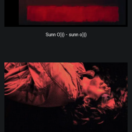
Sunn O))) - sunn o)))