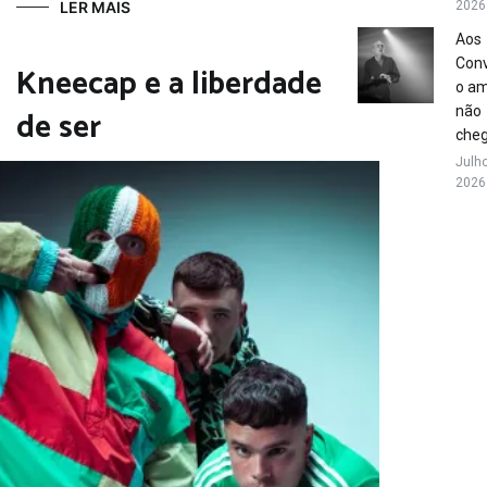
LER MAIS
2026
Aos
Conv
Kneecap e a liberdade
o a
de ser
não
che
Julho
2026