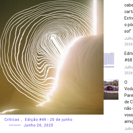
cabe
cart
Extr
o pô
sol”
Julho
2026
Edito
#68
Julho
2026
O
Vod
Par
de C
não 
vos
Críticas
,
Edição #49 - 20 de junho
amig
Junho 20, 2025
Julho