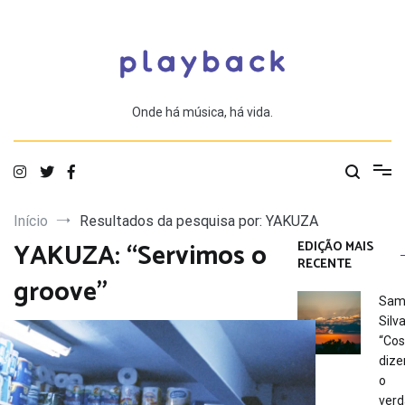
Saltar
para
o
conteúdo
Onde há música, há vida.
Início
Resultados da pesquisa por: YAKUZA
YAKUZA: “Servimos o
EDIÇÃO MAIS
RECENTE
groove”
Sam
Silva
“Co
dize
o
verd