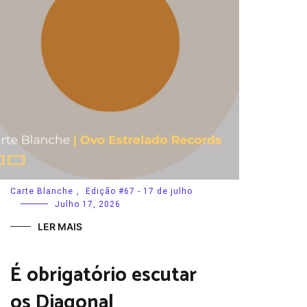
Carte Blanche
,
Edição #67 - 17 de julho
Julho 17, 2026
LER MAIS
É obrigatório escutar
os Diagonal