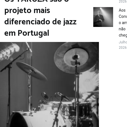
2026
projeto mais
Aos
Conv
diferenciado de jazz
o a
em Portugal
não
che
Julho
2026