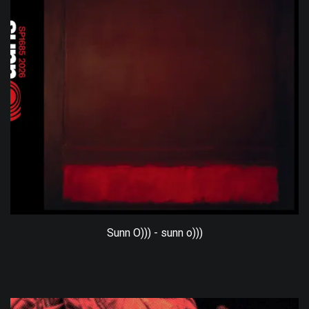
Sunn O))) - sunn o)))