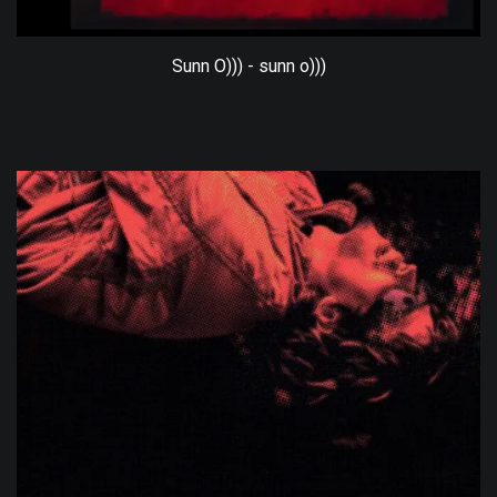
Sunn O))) - sunn o)))