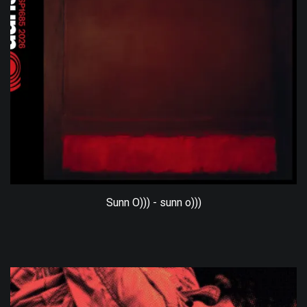
Sunn O))) - sunn o)))