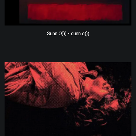
Sunn O))) - sunn o)))