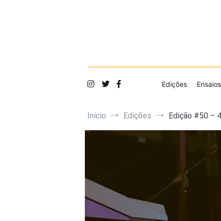
Saltar
para
o
conteúdo
Edições
Ensaios
Início
Edições
Edição #50 – 4