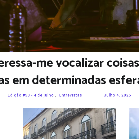
teressa-me vocalizar coisa
tas em determinadas esfera
Edição #50 - 4 de julho
,
Entrevistas
Julho 4, 2025