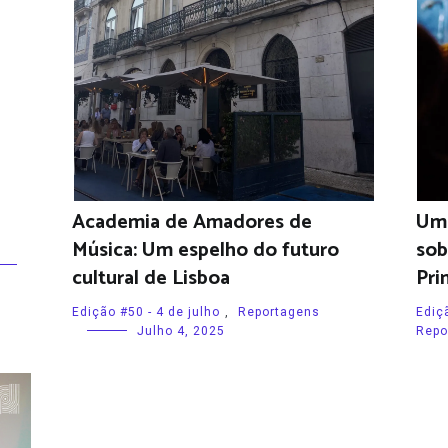
Academia de Amadores de
Um 
Música: Um espelho do futuro
sob
cultural de Lisboa
Pri
Edição #50 - 4 de julho
,
Reportagens
Ediçã
Julho 4, 2025
Repo