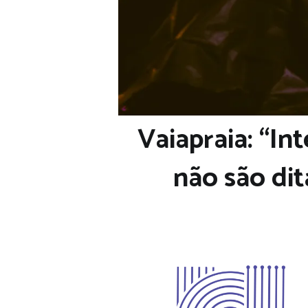
Vaiapraia: “In
não são di