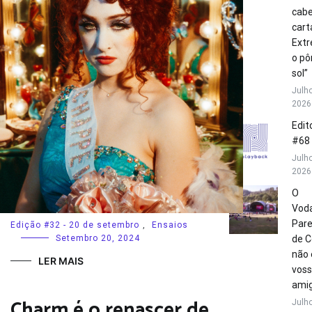
cabe
cart
Extr
o pô
sol”
Julho
2026
Edito
#68
Julho
2026
O
Vod
Par
Edição #32 - 20 de setembro
,
Ensaios
Setembro 20, 2024
de C
não 
LER MAIS
vos
amig
Charm é o renascer de
Julho