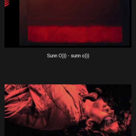
Sunn O))) - sunn o)))