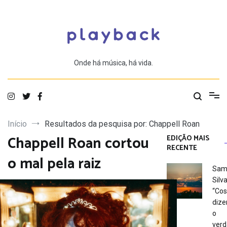
Saltar
para
o
conteúdo
Onde há música, há vida.
Início
Resultados da pesquisa por: Chappell Roan
Chappell Roan cortou
EDIÇÃO MAIS
RECENTE
o mal pela raiz
Sam
Silva
“Co
dize
o
verd