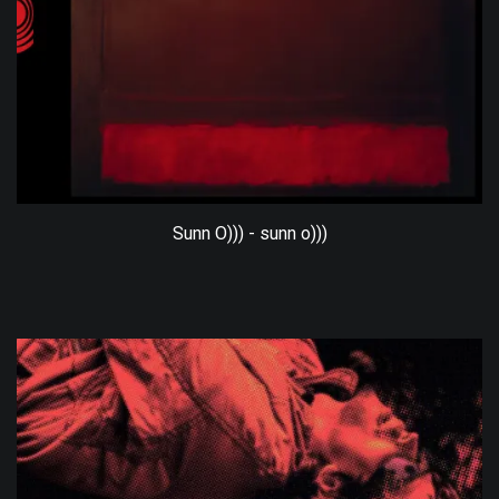
Sunn O))) - sunn o)))