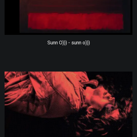
Sunn O))) - sunn o)))