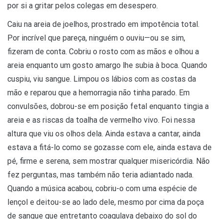
por si a gritar pelos colegas em desespero.
Caiu na areia de joelhos, prostrado em impotência total.
Por incrível que pareça, ninguém o ouviu—ou se sim,
fizeram de conta. Cobriu o rosto com as mãos e olhou a
areia enquanto um gosto amargo lhe subia à boca. Quando
cuspiu, viu sangue. Limpou os lábios com as costas da
mão e reparou que a hemorragia não tinha parado. Em
convulsões, dobrou-se em posição fetal enquanto tingia a
areia e as riscas da toalha de vermelho vivo. Foi nessa
altura que viu os olhos dela. Ainda estava a cantar, ainda
estava a fitá-lo como se gozasse com ele, ainda estava de
pé, firme e serena, sem mostrar qualquer misericórdia. Não
fez perguntas, mas também não teria adiantado nada.
Quando a música acabou, cobriu-o com uma espécie de
lençol e deitou-se ao lado dele, mesmo por cima da poça
de sangue que entretanto coagulava debaixo do sol do