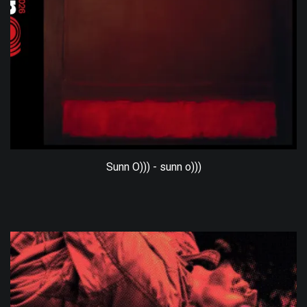
Sunn O))) - sunn o)))