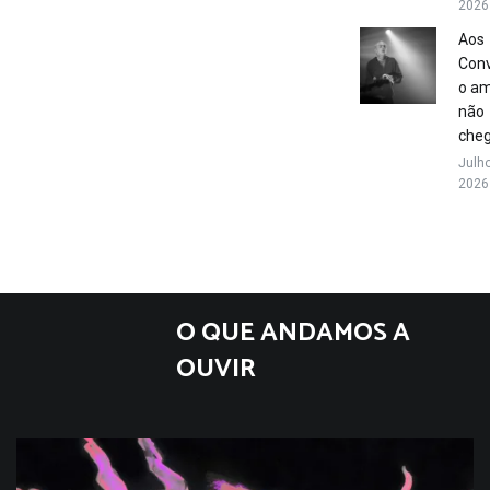
2026
Aos
Conv
o a
não
che
Julho
2026
O QUE ANDAMOS A
OUVIR