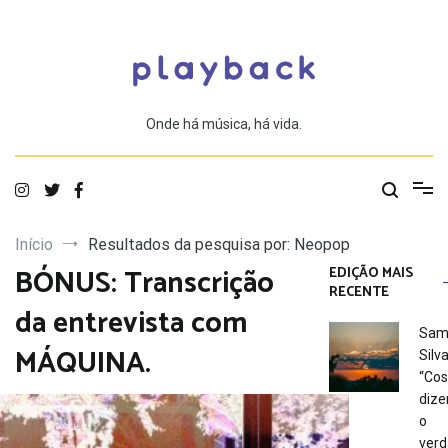
Saltar
para
o
conteúdo
Onde há música, há vida.
Início
Resultados da pesquisa por: Neopop
BÓNUS: Transcrição
EDIÇÃO MAIS
RECENTE
da entrevista com
Sam
MÁQUINA.
Silva
“Co
dize
o
verd