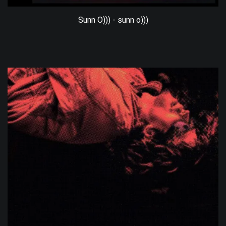
Sunn O))) - sunn o)))