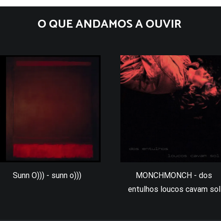
O QUE ANDAMOS A OUVIR
Sunn O))) - sunn o)))
MONCHMONCH - dos
entulhos loucos cavam sol