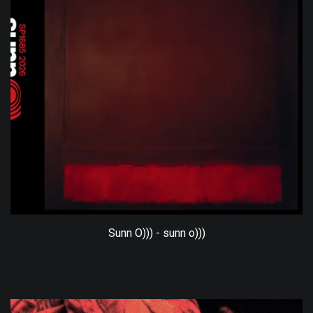
Sunn O))) - sunn o)))