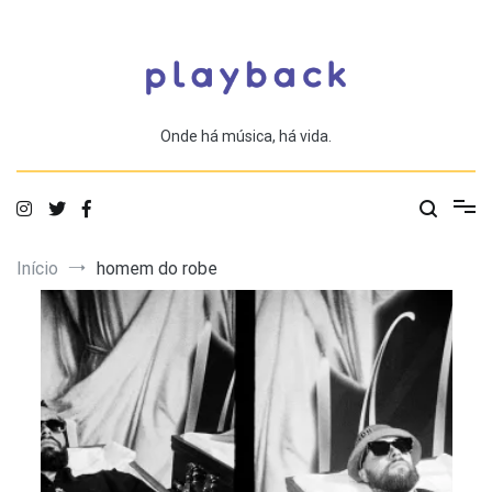
Saltar
para
o
conteúdo
Onde há música, há vida.
Início
homem do robe