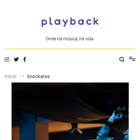
Saltar
para
o
conteúdo
Onde há música, há vida.
Início
knockarea