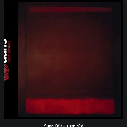
Sunn O))) - sunn o)))