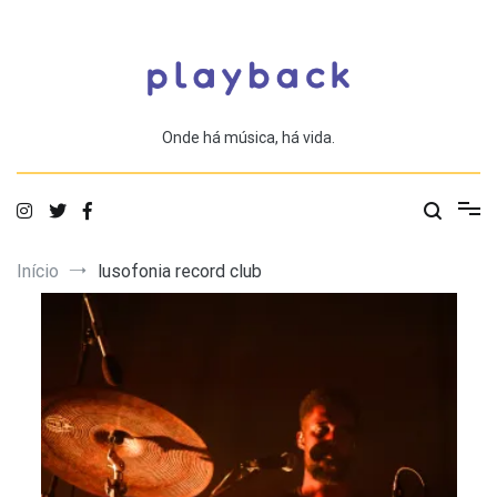
Saltar
para
o
conteúdo
Onde há música, há vida.
Início
lusofonia record club