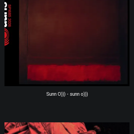
Sunn O))) - sunn o)))