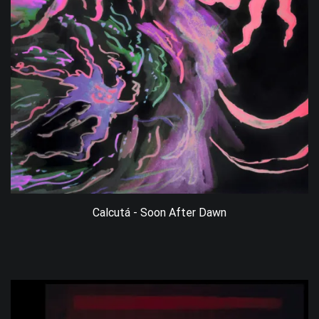
Calcutá - Soon After Dawn