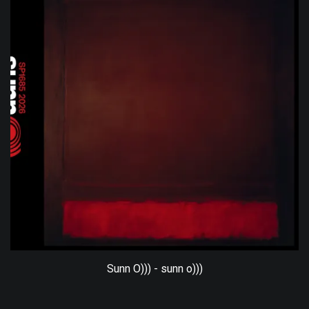
Sunn O))) - sunn o)))