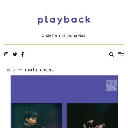
Saltar
para
o
conteúdo
Onde há música, há vida.
Início
marta fonseca