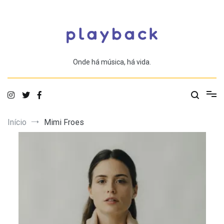
Saltar
para
o
conteúdo
Onde há música, há vida.
Início
Mimi Froes