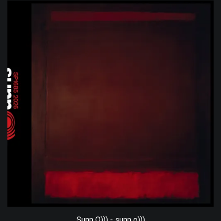
Sunn O))) - sunn o)))