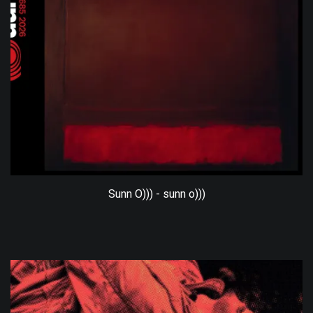
Sunn O))) - sunn o)))