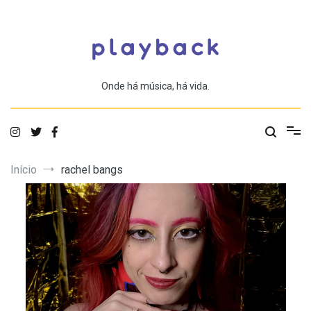
Saltar
para
o
conteúdo
Onde há música, há vida.
Início
rachel bangs