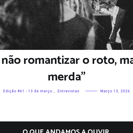
 não romantizar o roto, m
merda”
Edição #61 - 13 de março
,
Entrevistas
Março 13, 2026
O QUE ANDAMOS A OUVIR