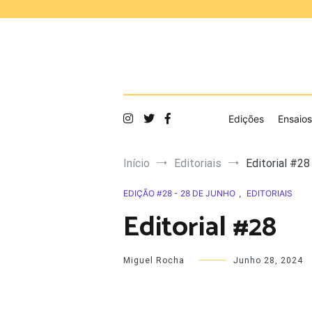
Saltar
para
o
conteúdo
Edições
Ensaios
Início
Editoriais
Editorial #28
EDIÇÃO #28 - 28 DE JUNHO
,
EDITORIAIS
Editorial #28
Miguel Rocha
Junho 28, 2024