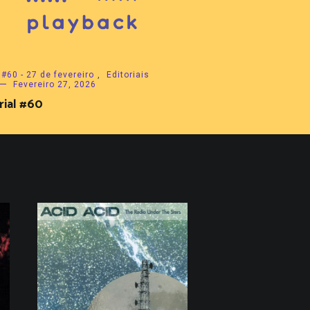
#60 - 27 de fevereiro
,
Editoriais
Fevereiro 27, 2026
rial #60