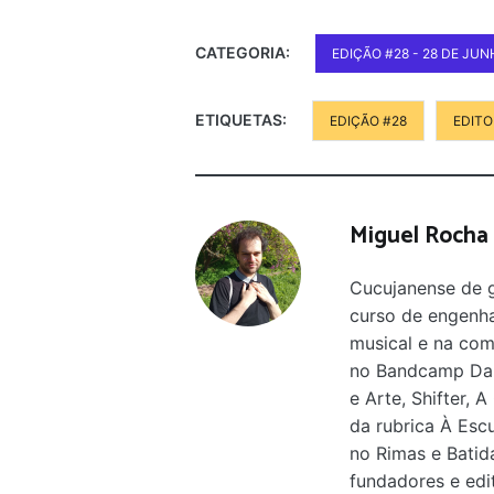
CATEGORIA:
EDIÇÃO #28 - 28 DE JU
ETIQUETAS:
EDIÇÃO #28
EDITO
Miguel Rocha
Cucujanense de g
curso de engenha
musical e na com
no Bandcamp Dai
e Arte, Shifter, 
da rubrica À Esc
no Rimas e Batid
fundadores e edi