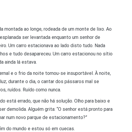
enda montada ao longe, rodeada de um monte de lixo. Ao
a esplanada ser levantada enquanto um senhor de
eiro. Um carro estacionava ao lado disto tudo. Nada
lhos e tudo desapareceu. Um carro estacionou no sítio
a ainda lá estava.
ernal e o frio da noite tornou-se insuportável. À noite,
luz; durante o dia, o cantar dos pássaros mal se
ros, ruídos. Ruído como nunca.
o está errado, que não há solução. Olho para baixo e
ser demolida. Alguém grita: “O senhor está pronto para
rmar num novo parque de estacionamento?”
 fim do mundo e estou só em cuecas.