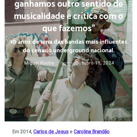
ganhamos outro sentido de
musicalidade e crítica com o
que fazemos”
10 anos de uma das bandas mais influentes
do cenário underground nacional.
Miguel Rocha
Outubro 11, 2024
Em 2014,
Carlos de Jesus
e
Carolina Brandão