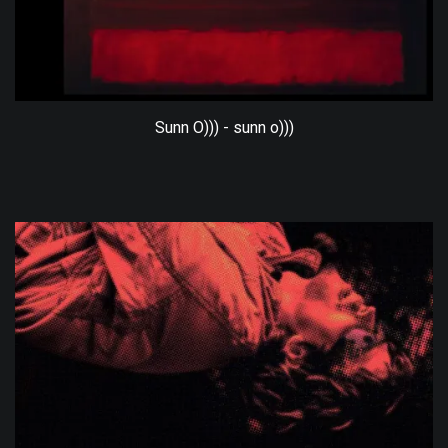
Sunn O))) - sunn o)))