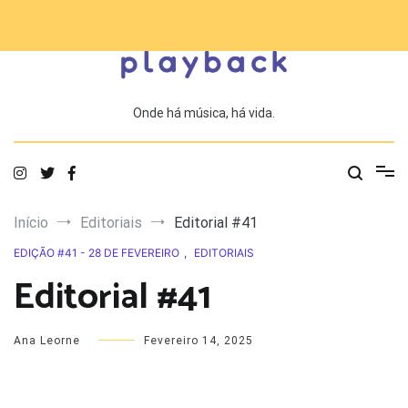
Saltar
para
o
conteúdo
Onde há música, há vida.
Início
Editoriais
Editorial #41
EDIÇÃO #41 - 28 DE FEVEREIRO
,
EDITORIAIS
Editorial #41
Ana Leorne
Fevereiro 14, 2025