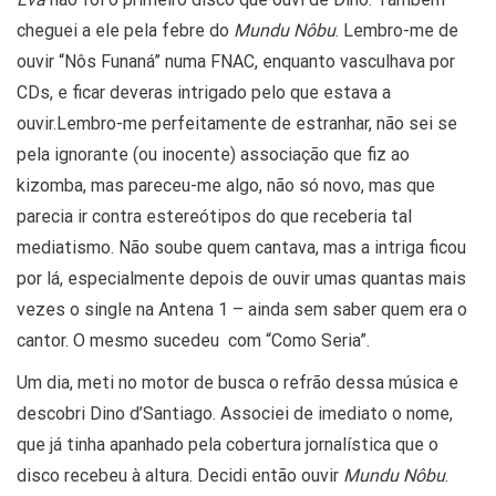
cheguei a ele pela febre do
Mundu Nôbu
. Lembro-me de
ouvir “Nôs Funaná” numa FNAC, enquanto vasculhava por
CDs, e ficar deveras intrigado pelo que estava a
ouvir.Lembro-me perfeitamente de estranhar, não sei se
pela ignorante (ou inocente) associação que fiz ao
kizomba, mas pareceu-me algo, não só novo, mas que
parecia ir contra estereótipos do que receberia tal
mediatismo. Não soube quem cantava, mas a intriga ficou
por lá, especialmente depois de ouvir umas quantas mais
vezes o single na Antena 1 – ainda sem saber quem era o
cantor. O mesmo sucedeu com “Como Seria”.
Um dia, meti no motor de busca o refrão dessa música e
descobri Dino d’Santiago. Associei de imediato o nome,
que já tinha apanhado pela cobertura jornalística que o
disco recebeu à altura. Decidi então ouvir
Mundu Nôbu
.