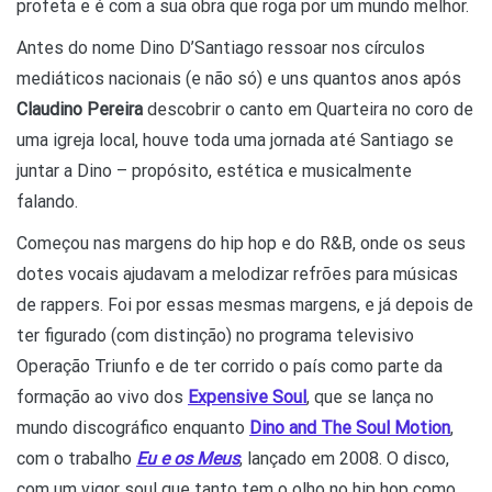
profeta e é com a sua obra que roga por um mundo melhor.
Antes do nome Dino D’Santiago ressoar nos círculos
mediáticos nacionais (e não só) e uns quantos anos após
Claudino Pereira
descobrir o canto em Quarteira no coro de
uma igreja local, houve toda uma jornada até Santiago se
juntar a Dino – propósito, estética e musicalmente
falando.
Começou nas margens do hip hop e do R&B, onde os seus
dotes vocais ajudavam a melodizar refrões para músicas
de rappers. Foi por essas mesmas margens, e já depois de
ter figurado (com distinção) no programa televisivo
Operação Triunfo e de ter corrido o país como parte da
formação ao vivo dos
Expensive Soul
, que se lança no
mundo discográfico enquanto
Dino and The Soul Motion
,
com o trabalho
Eu e os Meus
, lançado em 2008. O disco,
com um vigor soul que tanto tem o olho no hip hop como