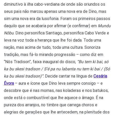
diminutivo à ilha cabo-verdiana de onde são oriundos os
seus pais não marcou apenas uma nova era de Dino, mas
sim uma nova era da lusofonia. Foram os primeiros passos
daquilo que se acabaria por afirmar (e confirmar) em
Mundu
Nôbu
. Dino personifica Santiago, personifica Cabo Verde e
leva na voz toda a herança que lhe foi dada. Toda uma
nação, mas acima de tudo, toda uma cultura. Sonoriza
tradição, mas fá-lo mirando progressão – como diz em
“Nôs Tradison”, faixa inaugural do disco,
“Bu tem ki bai, só
ka bu skesi tradison / S’é pa nu labanta nu tem ki bai / (Só
ka bu skesi tradison)”
. Decide cantar na língua de
Cesária
Évora
– aura e ícone que Dino leva sempre consigo – e
descobre que é nas mornas, nas koladeras e nos batukos,
onde está o combustível que lhe aquece o âmago. É na
pureza dos arranjos, no timbre que carrega choros e
alegrias de gerações que lhe antecedem, na plenitude dos