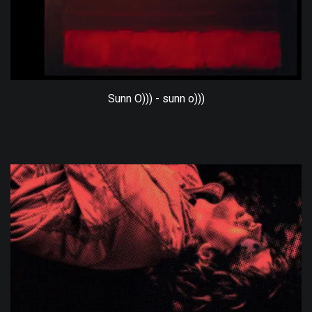
Sunn O))) - sunn o)))