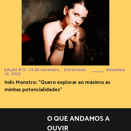
Edição #15 - 10 de novembro
,
Entrevistas
Novembro
10, 2023
Inês Monstro: “Quero explorar ao máximo as
minhas potencialidades”
O QUE ANDAMOS A
OUVIR