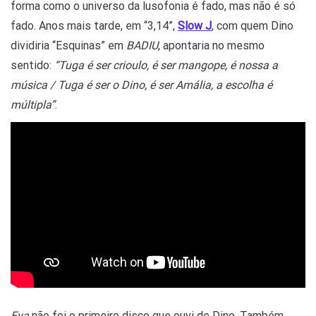
forma como o universo da lusofonia é fado, mas não é só
fado. Anos mais tarde, em “3,14”,
Slow J
, com quem Dino
dividiria “Esquinas” em
BADIU
, apontaria no mesmo
sentido:
“Tuga é ser crioulo, é ser mangope, é nossa a
música / Tuga é ser o Dino, é ser Amália, a escolha é
múltipla”
.
Eva
não foi o primeiro disco que ouvi de Dino. Também