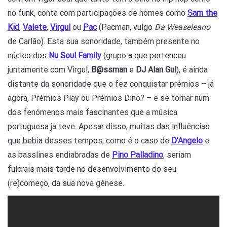
no funk, conta com participações de nomes como
Sam the
Kid
,
Valete
,
Virgul
ou
Pac
(Pacman, vulgo
Da Weaseleano
de Carlão). Esta sua sonoridade, também presente no
núcleo dos
Nu Soul Family
(grupo a que pertenceu
juntamente com Virgul,
B@ssman
e
DJ Alan Gul
), é ainda
distante da sonoridade que o fez conquistar prémios – já
agora, Prémios Play ou Prémios Dino? – e se tornar num
dos fenómenos mais fascinantes que a música
portuguesa já teve. Apesar disso, muitas das influências
que bebia desses tempos, como é o caso de
D’Angelo
e
as basslines endiabradas de
Pino Palladino
, seriam
fulcrais mais tarde no desenvolvimento do seu
(re)começo, da sua nova génese.