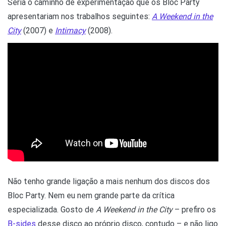
Seria o caminho de experimentação que os Bloc Party
apresentariam nos trabalhos seguintes:
A Weekend in the
City
(2007) e
Intimacy
(2008).
Não tenho grande ligação a mais nenhum dos discos dos
Bloc Party. Nem eu nem grande parte da crítica
especializada. Gosto de
A Weekend in the City
– prefiro os
B-sides
desse disco ao próprio disco, contudo – e não ligo