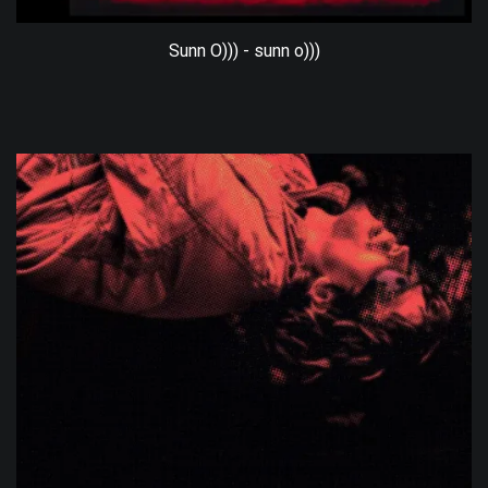
Sunn O))) - sunn o)))