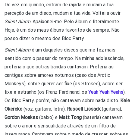
De vez em quando, entram de rajada e mudam a tua
perceção de um disco, mudam a tua vida. Voltei a ouvir
Silent Alarm
. Apaixonei-me. Pelo álbum e literalmente.
Hoje, é um dos meus álbuns favoritos de sempre. Não
posso dizer o mesmo dos Bloc Party.
Silent Alarm
é um daqueles discos que me fez mais
sentido com o passar do tempo. Na minha adolescência,
preferia o que outras bandas cantavam. Preferia as
cantigas sobre amores noturnos (caso dos Arctic
Monkeys), sobre querer ser fixe (os Strokes), sobre ser
fixe e estranho (os Franz Ferdinand, os
Yeah Yeah Yeahs
).
Os Bloc Party, porém, não cantavam sobre nada disto.
Kele
Okereke
(voz, guitarra, letra),
Russell Lissack
(guitarra),
Gordon Moakes
(baixo) e
Matt Tong
(bateria) cantavam
sobre o amor e sensualidade através de um filtro de
insegurança. Cantavam sobre o medo de crescer, sobre as