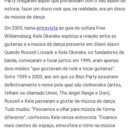
Party chegarem àquilo que pretendiam com o seu álbum de
estreia: fazer um disco rock que, na realidade, era um disco
de música de dança.
Em 2005, numa
entrevista
ao guia de cultura Free
Williamsburg, Kele Okereke explicou a relação entre as
guitarras e a música de dança presente em
Silent Alarm
.
Quando Russell Lissack e Kele Okereke, os fundadores da
banda, começaram a tocar juntos em 1999, eram apenas
dois miúdos “que gostavam de rock a tocar guitarras”.
Entre 1999 e 2003, ano em que os Bloc Party assumem
definitivamente o nome pelo qual são conhecidos (antes,
tinham-se chamado Union, The Angel Range e Diet),
Russell e Kele passaram a gostar de música de dança.
Tudo mudou. “Passamos a olhar para música de forma
diferente”, confessou Kele nessa entrevista. “Ficamos
mais cientes do espaço, atmosfera e ritmo na música.