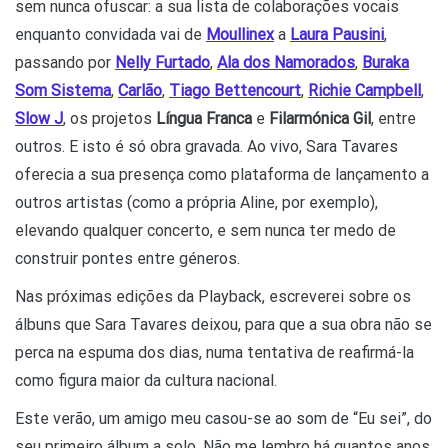
sem nunca ofuscar: a sua lista de colaborações vocais
enquanto convidada vai de
Moullinex
a
Laura Pausini
,
passando por
Nelly Furtado
,
Ala dos Namorados
,
Buraka
Som Sistema
,
Carlão
,
Tiago Bettencourt
,
Richie Campbell
,
Slow J
, os projetos
Língua Franca
e
Filarmónica Gil
, entre
outros. E isto é só obra gravada. Ao vivo, Sara Tavares
oferecia a sua presença como plataforma de lançamento a
outros artistas (como a própria Aline, por exemplo),
elevando qualquer concerto, e sem nunca ter medo de
construir pontes entre géneros.
Nas próximas edições da Playback, escreverei sobre os
álbuns que Sara Tavares deixou, para que a sua obra não se
perca na espuma dos dias, numa tentativa de reafirmá-la
como figura maior da cultura nacional.
Este verão, um amigo meu casou-se ao som de “Eu sei”, do
seu primeiro álbum a solo. Não me lembro há quantos anos