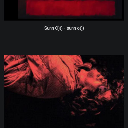
Sunn O))) - sunn o)))