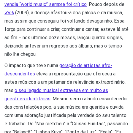
vendia “world music” sempre foi crítico
. Pouco depois de
Xinti
(2009), a doença afastou-a dos palcos e da música,
mas assim que conseguiu foi voltando devagarinho. Essa
força para continuar a criar, continuar a cantar, esteve lá até
ao fim – nos últimos doze meses, lançou quatro singles,
deixando antever um regresso aos álbuns, mas o tempo
não lhe chegou.
O impacto que teve numa
geração de artistas afro-
descendentes
eleva a representação que ofereceu a
estes músicos a um patamar de relevância extraordinário,
mas
o seu legado musical extravasa em muito as
questões identitárias
. Mesmo sem o alarido ensurdecedor
das constelações pop, a sua música era querida e ouvida
com uma adoração justificada pela verdade do seu talento
e trabalho. De “Nha cretcheu” a “Coisas Bunitas”, passando
por “Balancê”, “Lisboa Kuya”, “Ponto de Luz”, “Exala”, “Eu