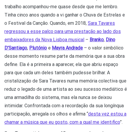
trabalho acompanhou-me quase desde que me lembro.
Tinha cinco anos quando a vi ganhar o Chuva de Estrelas e
o Festival da Canção. Quando, em 2018,
Sara Tavares
regressou a esse palco para uma prestação ao lado dos
embaixadores da Nova Lisboa musical
–
Branko
,
Dino
D’Santiago
,
Plutónio
e
Mayra Andrade
– o valor simbólico
desse momento resume parte da memória que a sua obra
define. Ela é a primeira a aparecer, ela que abriu espaço
para que cada um deles também pudesse brilhar. A
cristalização de Sara Tavares numa memória colectiva que
reduz o legado de uma artista ao seu sucesso mediático é
uma armadilha do sistema, mas ela nunca se deixou
intimidar. Confrontada com a recordação da sua longínqua
participação, arregala os olhos e afirma “
desta vez estou a
chamar a música que eu gosto, com a qual me identifico
”.