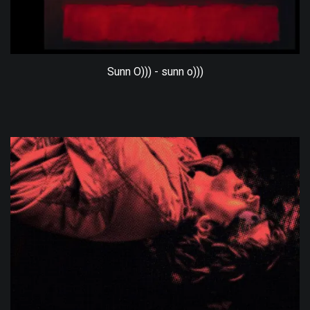
Sunn O))) - sunn o)))