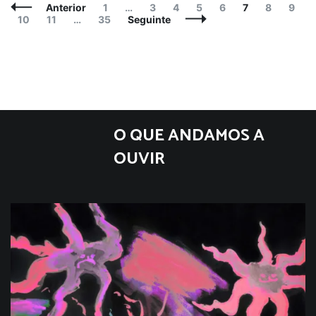
Navegação
Página
Página
Página
Página
Página
Página
Página
Págin
Anterior
1
…
3
4
5
6
7
8
9
de
Página
Página
Página
10
11
…
35
Seguinte
artigos
O QUE ANDAMOS A
OUVIR