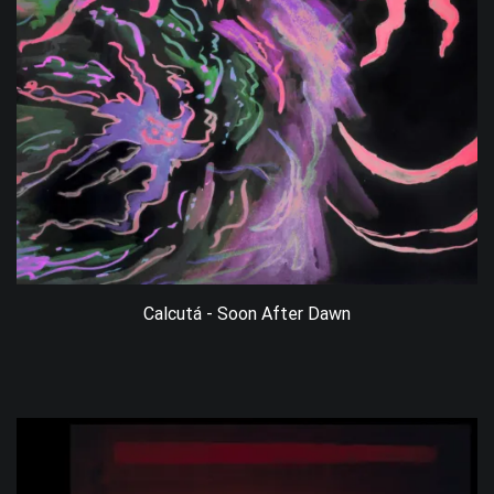
Calcutá - Soon After Dawn