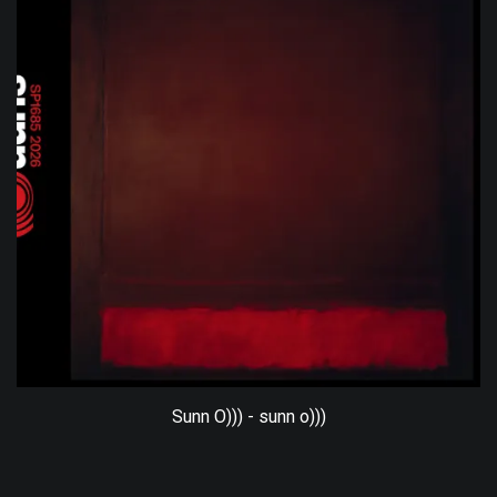
Sunn O))) - sunn o)))