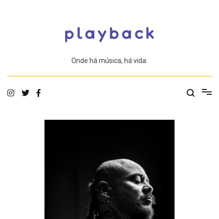
Saltar
para
o
conteúdo
Onde há música, há vida.