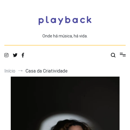
Saltar
para
o
conteúdo
Onde há música, há vida.
Início
Casa da Criatividade