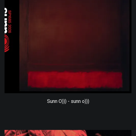
Sunn O))) - sunn o)))