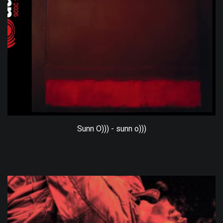
Sunn O))) - sunn o)))