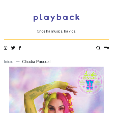
Saltar
para
o
conteúdo
Onde há música, há vida.
Início
Cláudia Pascoal