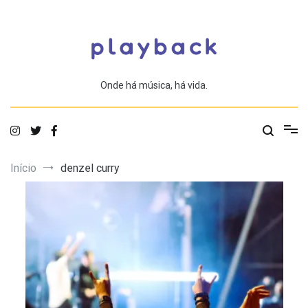
Saltar
para
o
conteúdo
Onde há música, há vida.
Início
denzel curry