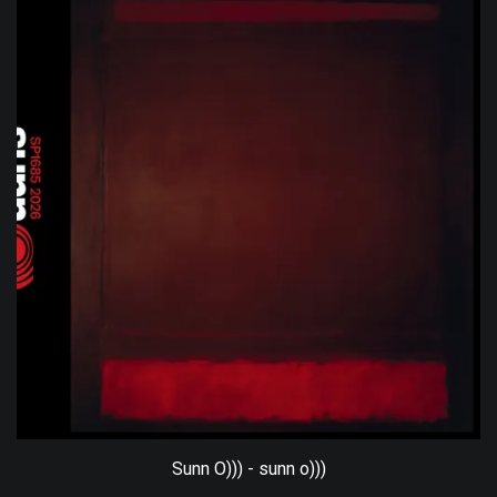
Sunn O))) - sunn o)))