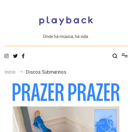
Saltar
para
o
conteúdo
Onde há música, há vida.
Início
Discos Submarinos