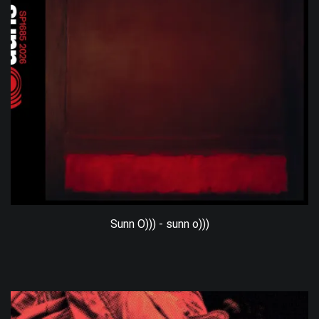
Sunn O))) - sunn o)))