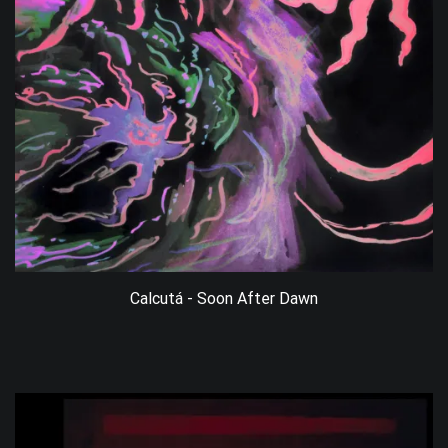
Calcutá - Soon After Dawn