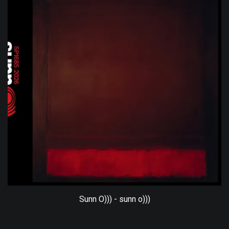
Sunn O))) - sunn o)))