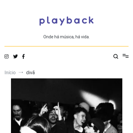
Saltar
para
o
conteúdo
Onde há música, há vida.
Início
divã