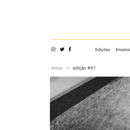
Saltar
para
o
conteúdo
Edições
Ensaios
Início
edição #61