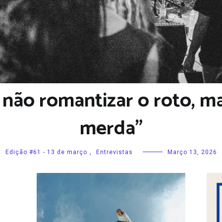
 não romantizar o roto, m
merda”
Edição #61 - 13 de março
,
Entrevistas
Março 13, 2026