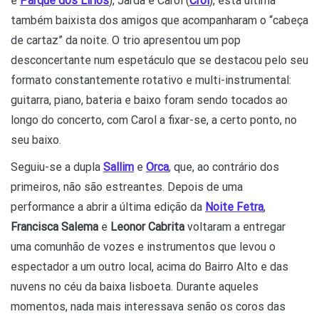
e
Parque dos Lírios
), Jarda e Carol (
Crol
), esta última
também baixista dos amigos que acompanharam o “cabeça
de cartaz” da noite. O trio apresentou um pop
desconcertante num espetáculo que se destacou pelo seu
formato constantemente rotativo e multi-instrumental:
guitarra, piano, bateria e baixo foram sendo tocados ao
longo do concerto, com Carol a fixar-se, a certo ponto, no
seu baixo.
Seguiu-se a dupla
Sallim
e
Orca
, que, ao contrário dos
primeiros, não são estreantes. Depois de uma
performance a abrir a última edição da
Noite Fetra
,
Francisca Salema
e
Leonor Cabrita
voltaram a entregar
uma comunhão de vozes e instrumentos que levou o
espectador a um outro local, acima do Bairro Alto e das
nuvens no céu da baixa lisboeta. Durante aqueles
momentos, nada mais interessava senão os coros das