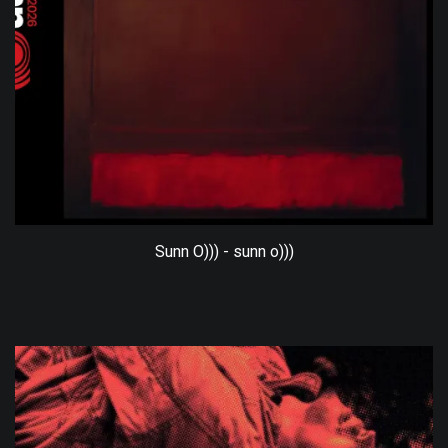
Sunn O))) - sunn o)))